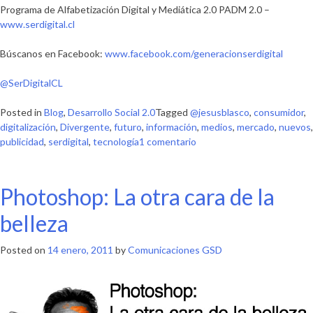
Programa de Alfabetización Digital y Mediática 2.0 PADM 2.0 –
www.serdigital.cl
Búscanos en Facebook:
www.facebook.com/generacionserdigital
@SerDigitalCL
Posted in
Blog
,
Desarrollo Social 2.0
Tagged
@jesusblasco
,
consumidor
,
digitalización
,
Divergente
,
futuro
,
información
,
medios
,
mercado
,
nuevos
,
en
publicidad
,
serdigital
,
tecnología
1 comentario
Los
nuevos
medios
Photoshop: La otra cara de la
en
la
belleza
publicidad
Posted on
14 enero, 2011
by
Comunicaciones GSD