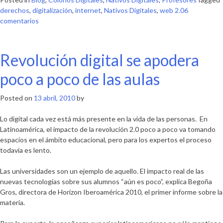
derechos
,
digitalización
,
internet
,
Nativos Digitales
,
web 2.0
6
en
comentarios
Derechos
del
niñ@
Revolución digital se apodera
en
la
poco a poco de las aulas
web
2.0
Posted on
13 abril, 2010
by
Lo digital cada vez está más presente en la vida de las personas. En
Latinoamérica, el impacto de la revolución 2.0 poco a poco va tomando
espacios en el ámbito educacional, pero para los expertos el proceso
todavía es lento.
Las universidades son un ejemplo de aquello. El impacto real de las
nuevas tecnologías sobre sus alumnos “aún es poco”, explica Begoña
Gros, directora de Horizon Iberoamérica 2010, el primer informe sobre la
materia.