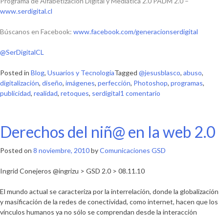
Programa de Alfabetización Digital y Mediática 2.0 PADM 2.0 –
www.serdigital.cl
Búscanos en Facebook:
www.facebook.com/generacionserdigital
@SerDigitalCL
Posted in
Blog
,
Usuarios y Tecnología
Tagged
@jesusblasco
,
abuso
,
digitalización
,
diseño
,
imágenes
,
perfección
,
Photoshop
,
programas
,
en
publicidad
,
realidad
,
retoques
,
serdigital
1 comentario
Photoshop:
La
otra
Derechos del niñ@ en la web 2.0
cara
de
Posted on
8 noviembre, 2010
by
Comunicaciones GSD
la
belleza
Ingrid Conejeros @ingrizu > GSD 2.0 > 08.11.10
El mundo actual se caracteriza por la interrelación, donde la globalización
y masificación de la redes de conectividad, como internet, hacen que los
vínculos humanos ya no sólo se comprendan desde la interacción