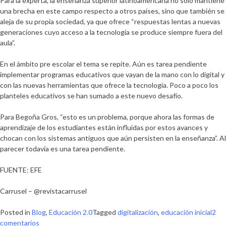
Para la experta, la enseñanza superior latinoamericana no sólo mantiene
una brecha en este campo respecto a otros países, sino que también se
aleja de su propia sociedad, ya que ofrece “respuestas lentas a nuevas
generaciones cuyo acceso a la tecnología se produce siempre fuera del
aula”.
En el ámbito pre escolar el tema se repite. Aún es tarea pendiente
implementar programas educativos que vayan de la mano con lo digital y
con las nuevas herramientas que ofrece la tecnología. Poco a poco los
planteles educativos se han sumado a este nuevo desafío.
Para Begoña Gros, “esto es un problema, porque ahora las formas de
aprendizaje de los estudiantes están influidas por estos avances y
chocan con los sistemas antiguos que aún persisten en la enseñanza”. Al
parecer todavía es una tarea pendiente.
FUENTE: EFE
Carrusel – @revistacarrusel
Posted in
Blog
,
Educación 2.0
Tagged
digitalización
,
educación inicial
2
en
comentarios