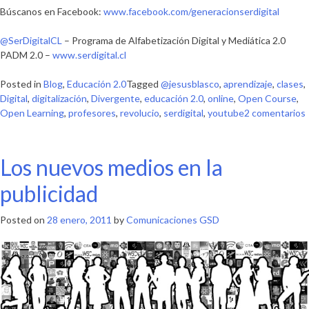
Búscanos en Facebook:
www.facebook.com/generacionserdigital
@SerDigitalCL
– Programa de Alfabetización Digital y Mediática 2.0
PADM 2.0 –
www.serdigital.cl
Posted in
Blog
,
Educación 2.0
Tagged
@jesusblasco
,
aprendizaje
,
clases
,
Digital
,
digitalización
,
Divergente
,
educación 2.0
,
online
,
Open Course
,
Open Learning
,
profesores
,
revolucio
,
serdigital
,
youtube
2 comentarios
Los nuevos medios en la
publicidad
Posted on
28 enero, 2011
by
Comunicaciones GSD