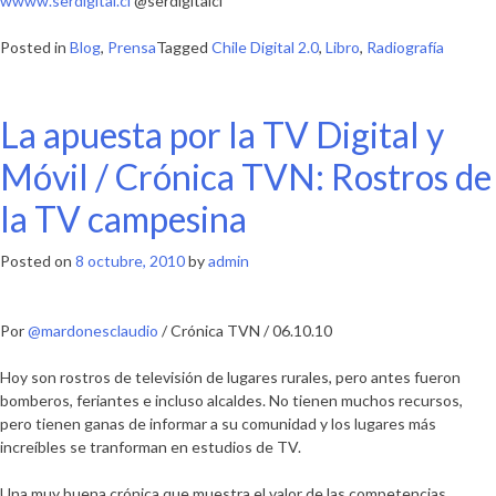
wwww.serdigital.cl
@serdigitalcl
Posted in
Blog
,
Prensa
Tagged
Chile Digital 2.0
,
Libro
,
Radiografía
La apuesta por la TV Digital y
Móvil / Crónica TVN: Rostros de
la TV campesina
Posted on
8 octubre, 2010
by
admin
Por
@mardonesclaudio
/ Crónica TVN / 06.10.10
Hoy son rostros de televisión de lugares rurales, pero antes fueron
bomberos, feriantes e incluso alcaldes. No tienen muchos recursos,
pero tienen ganas de informar a su comunidad y los lugares más
increíbles se tranforman en estudios de TV.
Una muy buena crónica que muestra el valor de las competencias