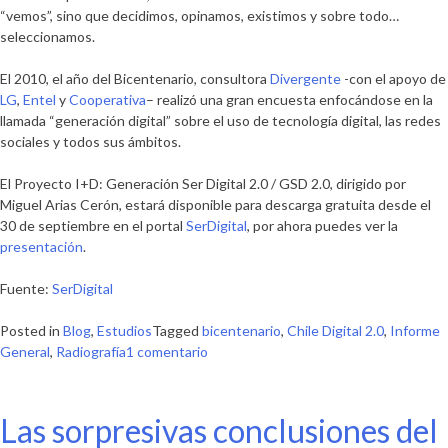
“vemos”, sino que decidimos, opinamos, existimos y sobre todo…
seleccionamos.
El 2010, el año del Bicentenario, consultora
Divergente
-con el apoyo de
LG
,
Entel
y
Cooperativa
– realizó una gran encuesta enfocándose en la
llamada “generación digital” sobre el uso de tecnología digital, las redes
sociales y todos sus ámbitos.
El Proyecto I+D: Generación Ser Digital 2.0 / GSD 2.0, dirigido por
Miguel Arias Cerón, estará disponible para descarga gratuita desde el
30 de septiembre en el portal
SerDigital
, por ahora puedes ver la
presentación
.
Fuente:
SerDigital
Posted in
Blog
,
Estudios
Tagged
bicentenario
,
Chile Digital 2.0
,
Informe
en
General
,
Radiografía
1 comentario
Informe
General
Radiografía
Las sorpresivas conclusiones del
del