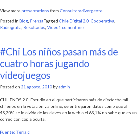
View more
presentations
from
Consultoradivergente
.
Posted in
Blog
,
Prensa
Tagged
Chile Digital 2.0
,
Cooperativa
,
en
Radiografía
,
Resultados
,
Video
1 comentario
Las
sorpresivas
conclusiones
#Chi Los niños pasan más de
del
estudio
cuatro horas jugando
«Radiografía
videojuegos
del
Chile
Digital»
Posted on
21 agosto, 2010
by
admin
CHILENOS 2.0: Estudio en el que participaron más de dieciocho mil
chilenos en la votación vía online, se entregaron datos como que al
45,20% se le olvida de las claves en la web o el 63,1% no sabe que es un
correo con copia oculta.
Fuente: Terra.cl