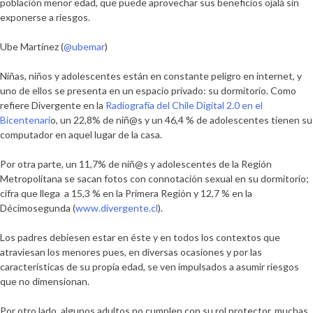
población menor edad, que puede aprovechar sus beneficios ojalá sin
exponerse a riesgos.
Ube Martínez (
@ubemar
)
Niñas, niños y adolescentes están en constante peligro en internet, y
uno de ellos se presenta en un espacio privado: su dormitorio. Como
refiere Divergente en la
Radiografía del Chile Digital 2.0 en el
Bicentenari
o, un 22,8% de niñ@s y un 46,4 % de adolescentes tienen su
computador en aquel lugar de la casa.
Por otra parte, un 11,7% de niñ@s y adolescentes de la Región
Metropolitana se sacan fotos con connotación sexual en su dormitorio;
cifra que llega a 15,3 % en la Primera Región y 12,7 % en la
Décimosegunda (
www.divergente.cl
).
Los padres debiesen estar en éste y en todos los contextos que
atraviesan los menores pues, en diversas ocasiones y por las
características de su propia edad, se ven impulsados a asumir riesgos
que no dimensionan.
Por otro lado, algunos adultos no cumplen con su rol protector, muchas