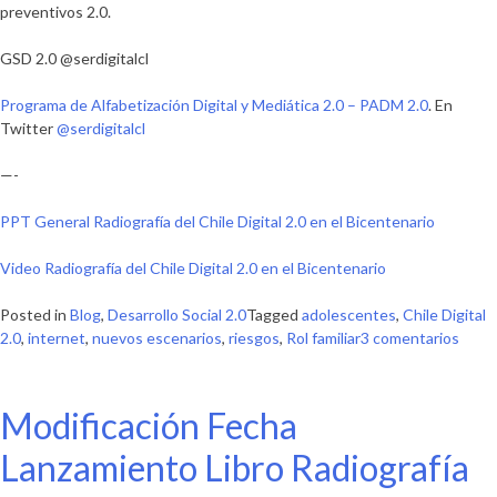
preventivos 2.0.
GSD 2.0 @serdigitalcl
Programa de Alfabetización Digital y Mediática 2.0 – PADM 2.0
. En
Twitter
@serdigitalcl
—-
PPT General Radiografía del Chile Digital 2.0 en el Bicentenario
Video Radiografía del Chile Digital 2.0 en el Bicentenario
Posted in
Blog
,
Desarrollo Social 2.0
Tagged
adolescentes
,
Chile Digital
en
2.0
,
internet
,
nuevos escenarios
,
riesgos
,
Rol familiar
3 comentarios
Rol
famili
Viejo
Modificación Fecha
riesg
en
Lanzamiento Libro Radiografía
nuev