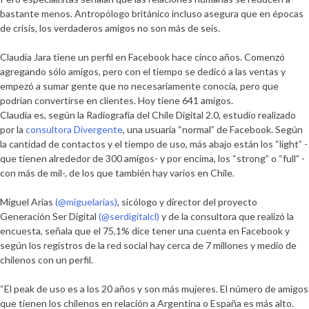
de
bastante menos. Antropólogo británico incluso asegura que en épocas
la
de crisis, los verdaderos amigos no son más de seis.
TV
campesina
Claudia Jara
tiene un perfil en
Facebook
hace cinco años. Comenzó
agregando sólo amigos, pero con el tiempo se dedicó a las ventas y
empezó a sumar gente que no necesariamente conocía, pero que
podrían convertirse en clientes.
Hoy tiene 641 amigos
.
Claudia es, según la
Radiografía del Chile Digital 2.0
, estudio realizado
por la
consultora Divergente
, una usuaria “normal” de Facebook. Según
la cantidad de contactos y el tiempo de uso, más abajo están los
“light”
-
que tienen alrededor de 300 amigos- y por encima, los
“strong”
o
“full”
-
con más de mil-, de los que también hay varios en Chile.
Miguel Arias
(@miguelarias)
, sicólogo y director del proyecto
Generación Ser Digital
(@serdigitalcl)
y de la consultora que realizó la
encuesta, señala que
el 75,1% dice tener una cuenta en Facebook y
según los registros de la red social hay cerca de 7 millones y medio de
chilenos con un perfil
.
“El peak de uso es a los 20 años y son más mujeres. El número de amigos
que tienen los chilenos en relación a Argentina o España es más alto.