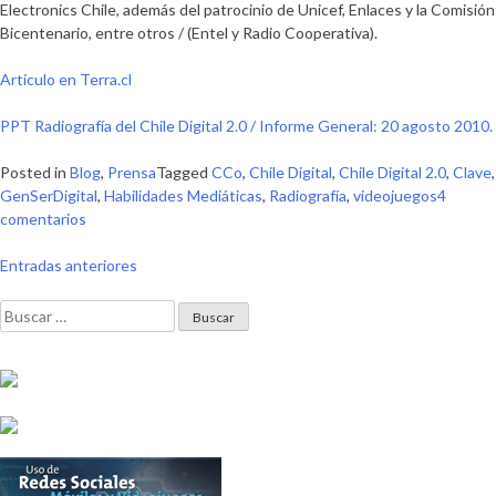
Electronics Chile, además del patrocinio de Unicef, Enlaces y la Comisión
Bicentenari
o, entre otros / (Entel y Radio Cooperativa).
Artículo en Terra.cl
PPT Radiografía del Chile Digital 2.0 / Informe General: 20 agosto 2010.
Posted in
Blog
,
Prensa
Tagged
CCo
,
Chile Digital
,
Chile Digital 2.0
,
Clave
,
GenSerDigital
,
Habilidades Mediáticas
,
Radiografía
,
videojuegos
4
en
comentarios
#Chi
Navegación
Los
Entradas anteriores
niños
de
Buscar:
pasan
más
entradas
de
cuatro
horas
jugando
videojuegos