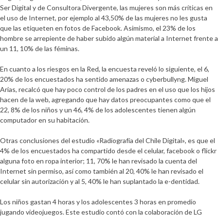
Ser Digital y de Consultora Divergente
, las mujeres son más críticas en
el uso de Internet, por ejemplo al
43,50% de las mujeres no les gusta
que las etiqueten en fotos de Facebook. Asimismo, el 23% de los
hombre se arrepiente de haber subido algún material a Internet frente a
un 11, 10% de las féminas
.
En cuanto a los riesgos en la Red, la encuesta reveló lo siguiente, el
6,
20%
de los encuestados ha sentido amenazas o cyberbullyng.
Miguel
Arias, recalcó que hay poco control de los padres en el uso que los hijos
hacen de la web, agregando que hay datos preocupantes como que el
22, 8% de los niños y un 46, 4% de los adolescentes tienen algún
computador en su habitación
.
Otras conclusiones del estudio
«Radiografía del Chile Digital»
, es que el
4%
de los encuestados ha compartido desde el celular, facebook o flickr
alguna foto en ropa interior;
11, 70% le han revisado la cuenta del
Internet sin permiso
, así como también al 20, 40% le han revisado el
celular sin autorización y al
5, 40% le han suplantado la e-dentidad
.
Los niños gastan 4 horas y los adolescentes 3 horas en promedio
jugando videojuegos. Este estudio contó con la colaboración de
LG