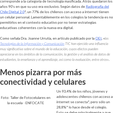
corresponde a la categoría de
tecnología masificada
. Atrás quedaron los
años 90’s en que su uso era exclusivo. Según datos de
Radiografía del
Chile Digital 2.0
*, un
77% de los chilenos con acceso a internet tienen
un celular personal
. Lamentablemente en los colegios la tendencia es no
permitirlos en el contexto educativo por no tener
estrategias
educativas
coherentes con la nueva era digital.
Como señala
Dra. Joanne
Urrutia
,
en artículo publicado por la
OEI
,
«
las
Tecnologías de la Información y Comunicación
TIC
han ejercido una influencia
muy significativa sobre el mundo de la educación, cuyos efectos pueden
apreciarse en los ámbitos de la comunicación, la gestión y el análisis de datos de
estudiantes, la enseñanza y el aprendizaje, así como la evaluación, entre otros»
.
Menos pizarra por más
conectividad y celulares
Un
93,4% de los niños, jóvenes y
adolescentes chilenos con acceso a
Foto: Taller de Fotocelulares en
internet se conecta
*, pero sólo un
la escuela - ENFOCATE
28,8%
* lo hace desde el colegio.
Esto se debe principalmente a que