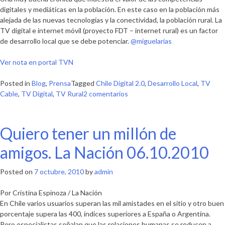
digitales y mediáticas en la población. En este caso en la población más
alejada de las nuevas tecnologías y la conectividad, la población rural. La
TV digital e internet móvil (proyecto FDT – internet rural) es un factor
de desarrollo local que se debe potenciar.
@miguelarias
Ver nota en portal TVN
Posted in
Blog
,
Prensa
Tagged
Chile Digital 2.0
,
Desarrollo Local
,
TV
en
Cable
,
TV Digital
,
TV Rural
2 comentarios
La
apuesta
por
Quiero tener un millón de
la
TV
amigos. La Nación 06.10.2010
Digital
y
Posted on
7 octubre, 2010
by
admin
Móvil
/
Por Cristina Espinoza / La Nación
Crónica
En Chile varios usuarios superan las mil amistades en el sitio y otro buen
TVN:
porcentaje supera las 400, índices superiores a España o Argentina.
Rostros
Pero especialistas señalan que las relaciones humanas se reducen a