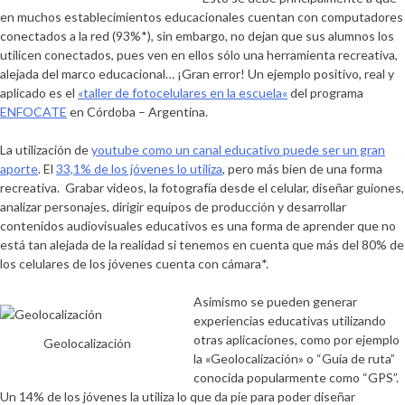
en muchos establecimientos educacionales cuentan con computadores
conectados a la red (
93%
*), sin embargo,
no dejan que sus alumnos los
utilicen conectados, pues ven en ellos sólo una herramienta recreativa,
alejada del marco educacional
… ¡Gran error! Un ejemplo positivo, real y
aplicado es el
«
taller de fotocelulares en la escuela
«
del programa
ENFOCATE
en Córdoba – Argentina.
La utilización de
youtube como un canal educativo puede ser un gran
aporte
. El
33,1% de los jóvenes lo utiliza
, pero más bien de una forma
recreativa.
Grabar videos, la fotografía desde el celular, diseñar guiones,
analizar personajes, dirigir equipos de producción y desarrollar
contenidos audiovisuales educativos es una forma de aprender que no
está tan alejada de la realidad
si tenemos en cuenta que más del
80% de
los celulares de los jóvenes cuenta con cámara
*.
Asimismo se pueden generar
experiencias educativas utilizando
otras aplicaciones, como por ejemplo
Geolocalización
la
«Geolocalización»
o
“Guía de ruta”
conocida popularmente como “GPS”.
Un
14% de los jóvenes la utiliza
lo que da pie para poder
diseñar