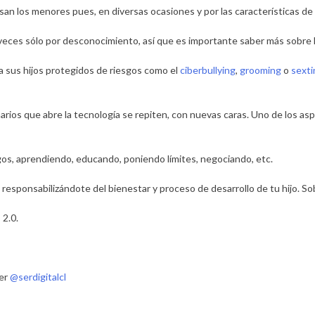
an los menores pues, en diversas ocasiones y por las características de
veces sólo por desconocimiento, así que es importante saber más sobre la
a sus hijos protegidos de riesgos como el
ciberbullying
,
grooming
o
sexti
narios que abre la tecnología se repiten, con nuevas caras. Uno de los a
os, aprendiendo, educando, poniendo límites, negociando, etc.
responsabilizándote del bienestar y proceso de desarrollo de tu hijo. S
 2.0.
ter
@serdigitalcl