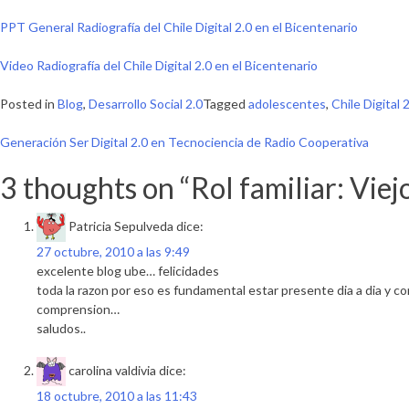
PPT General Radiografía del Chile Digital 2.0 en el Bicentenario
Video Radiografía del Chile Digital 2.0 en el Bicentenario
Posted in
Blog
,
Desarrollo Social 2.0
Tagged
adolescentes
,
Chile Digital 
Navegación
Generación Ser Digital 2.0 en Tecnociencia de Radio Cooperativa
de
3 thoughts on “
Rol familiar: Vie
entradas
Patricia Sepulveda
dice:
27 octubre, 2010 a las 9:49
excelente blog ube… felicidades
toda la razon por eso es fundamental estar presente dia a dia y c
comprension…
saludos..
carolina valdivia
dice:
18 octubre, 2010 a las 11:43