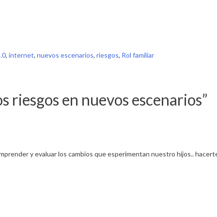
2.0
,
internet
,
nuevos escenarios
,
riesgos
,
Rol familiar
jos riesgos en nuevos escenarios
”
omprender y evaluar los cambios que esperimentan nuestro hijos.. hacerte 