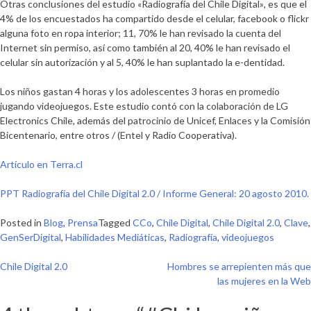
Otras conclusiones del estudio
«Radiografía del Chile Digital»
, es que el
4%
de los encuestados ha compartido desde el celular, facebook o flickr
alguna foto en ropa interior;
11, 70% le han revisado la cuenta del
Internet sin permiso
, así como también al 20, 40% le han revisado el
celular sin autorización y al
5, 40% le han suplantado la e-dentidad
.
Los niños gastan 4 horas y los adolescentes 3 horas en promedio
jugando videojuegos. Este estudio contó con la colaboración de
LG
Electronics Chile, además del patrocinio de Unicef, Enlaces y la Comisión
Bicentenari
o, entre otros / (Entel y Radio Cooperativa).
Artículo en Terra.cl
PPT Radiografía del Chile Digital 2.0 / Informe General: 20 agosto 2010.
Posted in
Blog
,
Prensa
Tagged
CCo
,
Chile Digital
,
Chile Digital 2.0
,
Clave
,
GenSerDigital
,
Habilidades Mediáticas
,
Radiografía
,
videojuegos
Navegación
Chile Digital 2.0
Hombres se arrepienten más que
las mujeres en la Web
de