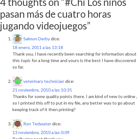
4 thoughts on “
#Chi Los niños
entradas
pasan más de cuatro horas
jugando videojuegos
”
Salmon Derby
dice:
18 enero, 2011 a las 13:18
Thank you, I have recently been searching for information about
this topic for a long time and yours is the best I have discovered
so far.
veterinary technician
dice:
21 noviembre, 2010 a las 10:35
Thanks for some quality points there. I am kind of new to online ,
so I printed this off to put in my file, any better way to go about
keeping track of it then printing?
Ron Tedwater
dice:
13 noviembre, 2010 a las 0:09
Really nice post,thank you