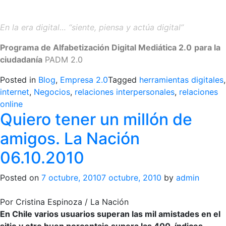
En la era digital… “siente, piensa y actúa digital”
Programa de Alfabetización Digital Mediática 2.0
para la
ciudadanía
PADM 2.0
Posted in
Blog
,
Empresa 2.0
Tagged
herramientas digitales
,
internet
,
Negocios
,
relaciones interpersonales
,
relaciones
online
Quiero tener un millón de
amigos. La Nación
06.10.2010
Posted on
7 octubre, 2010
7 octubre, 2010
by
admin
Por Cristina Espinoza / La Nación
En Chile varios usuarios superan las mil amistades en el