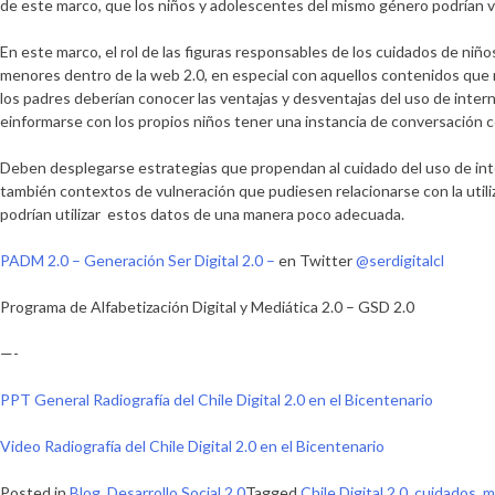
de este marco, que los niños y adolescentes del mismo género podrían 
En este marco, el rol de las figuras responsables de los cuidados de niño
menores dentro de la web 2.0, en especial con aquellos contenidos que 
los padres deberían conocer las ventajas y desventajas del uso de interne
einformarse con los propios niños tener una instancia de conversación co
Deben desplegarse estrategias que propendan al cuidado del uso de inter
también contextos de vulneración que pudiesen relacionarse con la utili
podrían utilizar estos datos de una manera poco adecuada.
PADM 2.0 – Generación Ser Digital 2.0 –
en Twitter
@serdigitalcl
Programa de Alfabetización Digital y Mediática 2.0 – GSD 2.0
—-
PPT General Radiografía del Chile Digital 2.0 en el Bicentenario
Video Radiografía del Chile Digital 2.0 en el Bicentenario
Posted in
Blog
,
Desarrollo Social 2.0
Tagged
Chile Digital 2.0
,
cuidados
,
m