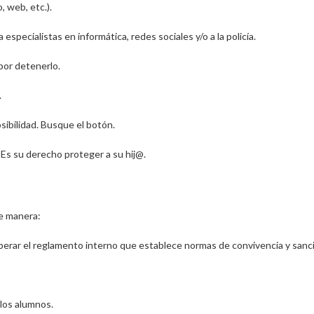
 web, etc.).
 a especialistas en informática, redes sociales y/o a la policía.
 por detenerlo.
.
sibilidad. Busque el botón.
.
Es su derecho proteger a su hij@
.
te manera:
erar el reglamento interno
que establece normas de convivencia y sancio
los alumnos.