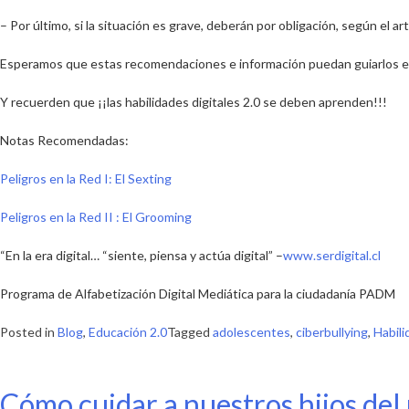
– Por último,
si la situación es grave
, deberán por obligación, según el ar
Esperamos que estas recomendaciones e información puedan guiarlos en 
Y recuerden que ¡¡las habilidades digitales 2.0 se deben aprenden!!!
Notas Recomendadas:
Peligros en la Red I: El Sexting
Peligros en la Red II : El Grooming
“En la era digital… “siente, piensa y actúa digital” –
www.serdigital.cl
Programa de Alfabetización Digital Mediática para la ciudadanía PADM
Posted in
Blog
,
Educación 2.0
Tagged
adolescentes
,
ciberbullying
,
Habili
Cómo cuidar a nuestros hijos del 