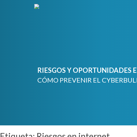
Skip
to
content
RIESGOS Y OPORTUNIDADES EN
CÓMO PREVENIR EL CYBERBUL
Etiqueta:
Riesgos en internet