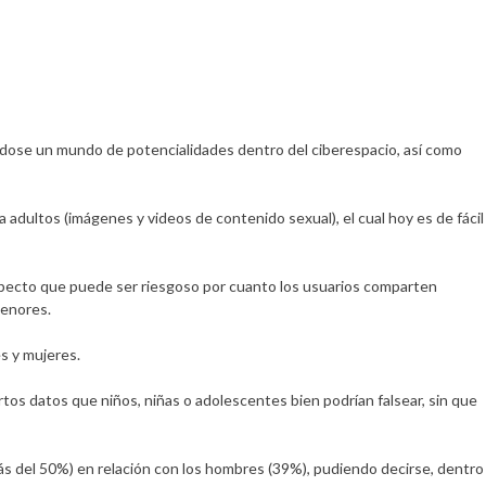
III:
El
Ciberbullying
riéndose un mundo de potencialidades dentro del ciberespacio, así como
a adultos (imágenes y videos de contenido sexual), el cual hoy es de fácil
 aspecto que puede ser riesgoso por cuanto los usuarios comparten
menores.
s y mujeres.
tos datos que niños, niñas o adolescentes bien podrían falsear, sin que
ás del 50%) en relación con los hombres (39%), pudiendo decirse, dentro