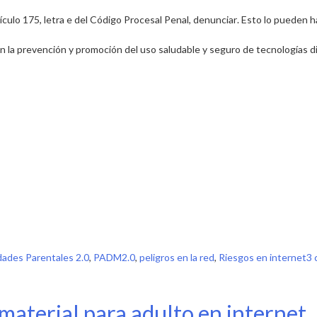
tículo 175, letra e del Código Procesal Penal,
denunciar
. Esto lo pueden h
la prevención y promoción del uso saludable y seguro de tecnologías di
dades Parentales 2.0
,
PADM2.0
,
peligros en la red
,
Riesgos en internet
3 
material para adulto en internet