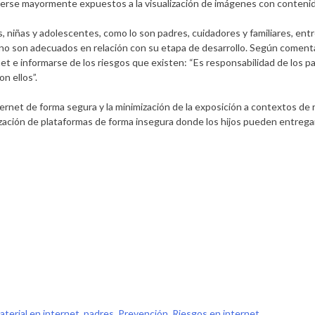
verse mayormente expuestos a la visualización de imágenes con contenid
s, niñas y adolescentes, como lo son padres, cuidadores y familiares, ent
no son adecuados en relación con su etapa de desarrollo. Según comenta
t e informarse de los riesgos que existen: “Es responsabilidad de los pad
n ellos”.
net de forma segura y la minimización de la exposición a contextos de ri
zación de plataformas de forma insegura donde los hijos pueden entregar 
aterial en internet
,
padres
,
Prevención
,
Riesgos en internet