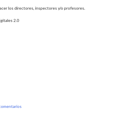
acer los directores, inspectores y/o profesores.
gitales 2.0
en
comentarios
Peligros
en
la
Red