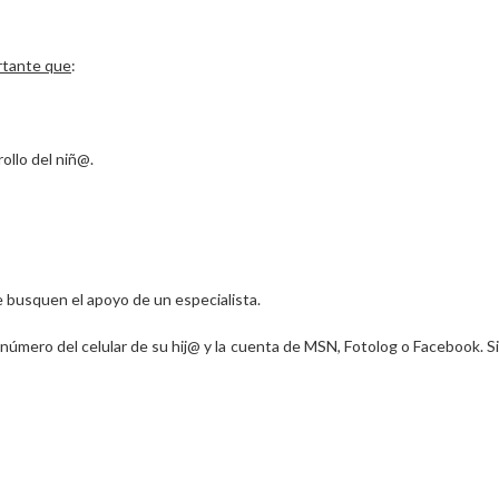
rtante que
:
ollo del niñ@.
ue busquen el
apoyo de un especialista
.
l número del celular de su hij@ y la cuenta de MSN, Fotolog o Facebook.
S