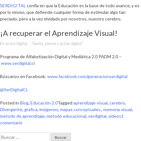
SERDIGITAL
confía en que la Educación es la base de todo avance, y es
por lo mismo, que defiende cualquier forma de estimular algo tan
preciado, pero a la vez olvidado por nosotros, nuestro cerebro.
¡A recuperar el Aprendizaje Visual!
En la era digital… “Siente, piensa y actúa digital”
Programa de Alfabetización Digital y Mediática 2.0 PADM 2.0 –
www.serdigital.cl
Búscanos en Facebook:
www.facebook.com/generacionserdigital
@SerDigitalCL
Posted in
Blog
,
Educación 2.0
Tagged
aprendizaje visual
,
cerebro
,
Divergente
,
grafica
,
imágenes
,
mapas conceptuales.
,
memoria visual
,
método de aprendizaje
,
método educacional
,
serdigital
,
videos
1
en
comentario
Aprendizaje
Buscar:
visual: