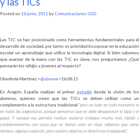
y las TICs
Posted on
16 junio, 2011
by
Comunicaciones GSD
Las TIC se han posicionado como herramientas fundamentales para el
desarrollo de sociedad, por tanto es prioridad incorporar en la educación
escolar un aprendizaje que utilice la tecnología digital. Si bien sabemos
que avanzar de la mano con las TIC es clave, nos preguntamos ¿Qué
pensarán los niñ@s y jóvenes al respecto?
Uberlinda Martínez >
@ubemar
>
16.06.11
En Aragón, España realizan el primer
estudio
desde la visión de lo
alumnos
, quienes creen que las TICs se deben utilizar como un
complemento a la estructura tradicional
“
pero no todo en todo momento n
en todas las asignaturas, porque pensamos que no debe desaparecer el lápiz y el
papel. Y aunque nos permite realizar nue
stros trabajos mucho más rápido y
complementarlos con cosas que no hemos visto en clase, sabemos que como
siempre, al
gunos copiarán, pero nuestro objetivo es divertirnos trabajando”.