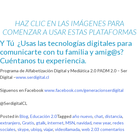
HAZ CLIC EN LAS IMÁGENES PARA
COMENZAR A USAR ESTAS PLATAFORMAS
Y Tú ¿Usas las tecnologías digitales para
comunicarte con tu familia y amig@s?
Cuéntanos tu experiencia.
Programa de Alfabetización Digital y Mediática 2.0 PADM 2.0 – Ser
Digital –
www.serdigital.cl
Síguenos en Facebook
www.facebook.com/generacionserdigital
@SerdigitalCL
Posted in
Blog
,
Educación 2.0
Tagged
año nuevo
,
chat
,
distancia
,
extranjero
,
Gratis
,
gtalk
,
internet
,
MSN
,
navidad
,
new year
,
redes
en
sociales
,
skype
,
ubiqq
,
viajar
,
videollamada
,
web 2.0
3 comentarios
Año