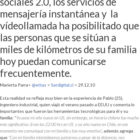
sociales 2.0, los servicios de
mensajería instantánea y la
vídeollamada ha posibilitado que
las personas que se sitúan a
miles de kilómetros de su familia
hoy puedan comunicarse
frecuentemente.
Marietta Parra>
@ettas
>
Serdigital.cl
> 29.12.10
Esta realidad se refleja muy bien en la experiencia de Pablo (25),
ingeniero industrial, quien viajó el verano pasado a EEUU y comenta lo
importantes que fueron las herramientas tecnológicas para él y su
familia: “
Yo pase mi año nuevo en US, sin embargo, en horario chileno fue mucho
más significativo. Eran las 22:00 hrs en US y ya año nuevo en Chile, en ese
momento me comuniqué con mi familia y fue muy emotivo”
, además agrega
que
“Con mi familia intentábamos juntarnos a pesar de la distancia, nos