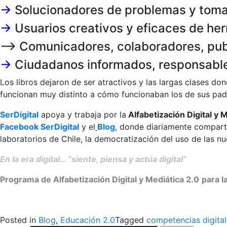
->
Solucionadores de problemas y toma
->
Usuarios creativos y eficaces de he
–
Comunicadores, colaboradores, publ
->
Ciudadanos informados, responsables
Los libros dejaron de ser atractivos y las largas clases
funcionan muy distinto a cómo funcionaban los de sus padre
SerDigital
apoya y trabaja por la
Alfabetización Digital y 
Facebook SerDigital
y el
Blog
, donde diariamente comparte
laboratorios de Chile, la democratización del uso de las n
En la era digital… “siente, piensa y actúa digital”
Programa de Alfabetización Digital y Mediática 2.0
para l
>
Posted in
Blog
,
Educación 2.0
Tagged
competencias digital