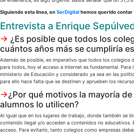
de enseñanza, es algo urgente. Basta señalar que un 57,5%
Siguiendo esta línea, en
SerDigital
hemos querido contar c
Entrevista a Enrique Sepúlv
->
¿Es posible que todos los coleg
cuántos años más se cumpliría e
Además de posible, es imperativo que todos los colegios de
para todos, hoy el acceso a Internet es fundamental. Para 
ministerio de Educación y considerado ya sea en las polít
para ello hace falta que se destinen y aprueben los recurso
->
¿Por qué motivos la mayoría de 
alumnos lo utilicen?
Al igual que en los lugares de trabajo, donde también se b
contenido ilegal y/o acceden a contenidos no educativos.
acceso. Para evitarlo, tanto colegios como empresas deben r