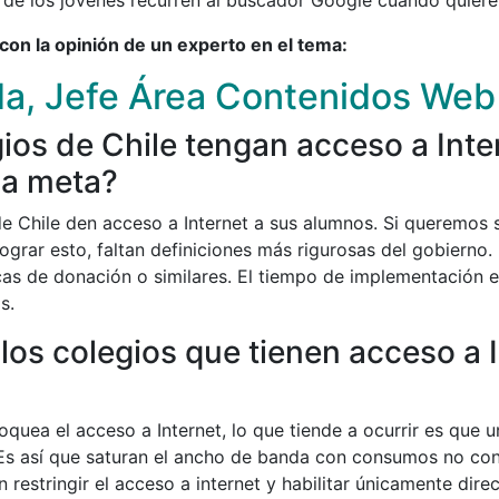
 de los jóvenes recurren al buscador Google cuando quiere
on la opinión de un experto en el tema:
eda, Jefe Área Contenidos We
ios de Chile tengan acceso a Inter
sa meta?
 Chile den acceso a Internet a sus alumnos. Si queremos se
lograr esto, faltan definiciones más rigurosas del gobiern
icas de donación o similares. El tiempo de implementación 
s.
los colegios que tienen acceso a 
loquea el acceso a Internet, lo que tiende a ocurrir es qu
 Es así que saturan el ancho de banda con consumos no co
estringir el acceso a internet y habilitar únicamente direcc