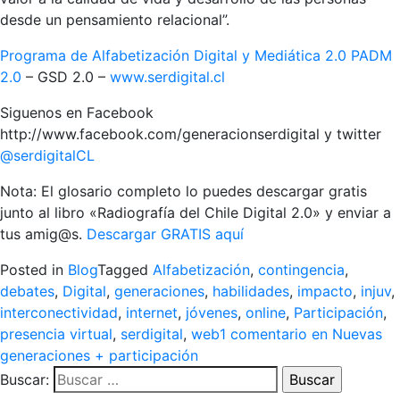
desde un pensamiento relacional”.
Programa de Alfabetización Digital y Mediática 2.0 PADM
2.0
– GSD 2.0 –
www.serdigital.cl
Siguenos en Facebook
http://www.facebook.com/generacionserdigital y twitter
@serdigitalCL
Nota: El glosario completo lo puedes descargar gratis
junto al libro «Radiografía del Chile Digital 2.0» y enviar a
tus amig@s.
Descargar GRATIS aquí
Posted in
Blog
Tagged
Alfabetización
,
contingencia
,
debates
,
Digital
,
generaciones
,
habilidades
,
impacto
,
injuv
,
interconectividad
,
internet
,
jóvenes
,
online
,
Participación
,
presencia virtual
,
serdigital
,
web
1 comentario
en Nuevas
generaciones + participación
Buscar: