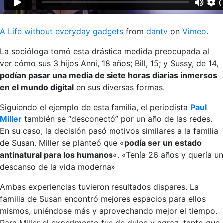
A Life without everyday gadgets
from
dantv
on
Vimeo
.
La socióloga tomó esta drástica medida preocupada al
ver cómo sus 3 hijos Anni, 18 años; Bill, 15; y Sussy, de 14,
podían pasar una media de siete horas diarias inmersos
en el mundo digital
en sus diversas formas.
Siguiendo el ejemplo de esta familia, el periodista
Paul
Miller
también se “desconectó” por un año de las redes.
En su caso, la decisión pasó motivos similares a la familia
de Susan. Miller se planteó que «
podía ser un estado
antinatural para los humanos
«. «Tenía 26 años y quería un
descanso de la vida moderna»
Ambas experiencias tuvieron resultados dispares. La
familia de Susan encontró mejores espacios para ellos
mismos, uniéndose más y aprovechando mejor el tiempo.
Para Miller el experimento fue de dulce y agraz, tanto que