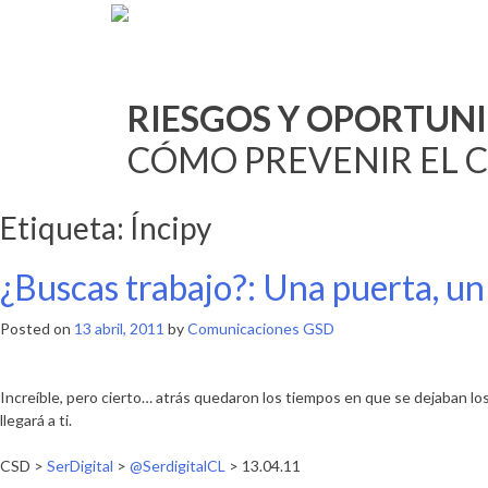
Skip
to
content
RIESGOS Y OPORTUNI
CÓMO PREVENIR EL 
Etiqueta:
Íncipy
¿Buscas trabajo?: Una puerta, un 
Posted on
13 abril, 2011
by
Comunicaciones GSD
Increíble, pero cierto… atrás quedaron los tiempos en que se dejaban los 
llegará a ti.
CSD >
SerDigital
>
@SerdigitalCL
> 13.04.11