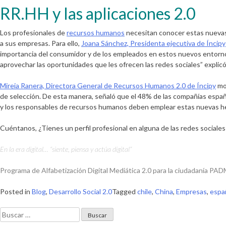
RR.HH y las aplicaciones 2.0
Los profesionales de
recursos humanos
necesitan conocer estas nuevas a
a sus empresas. Para ello,
Joana Sánchez, Presidenta ejecutiva de Íncipy
importancia del consumidor y de los empleados en estos nuevos entorno
aprovechar las oportunidades que les ofrecen las redes sociales” explic
Mireia Ranera, Directora General de Recursos Humanos 2.0 de Íncipy
mos
de selección. De esta manera, señaló que el 48% de las compañías españ
y los responsables de recursos humanos deben emplear estas nuevas he
Cuéntanos,
¿Tienes un perfil profesional en alguna de las redes sociale
En la era digital… “siente, piensa y actúa digital”
Programa de Alfabetización Digital Mediática 2.0
para la ciudadanía
PADM
Posted in
Blog
,
Desarrollo Social 2.0
Tagged
chile
,
China
,
Empresas
,
espa
Buscar: