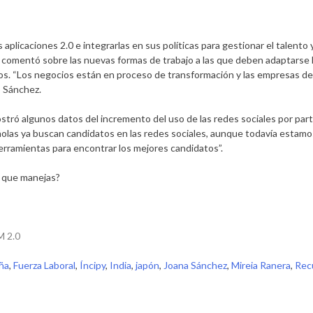
plicaciones 2.0 e integrarlas en sus políticas para gestionar el talento 
comentó sobre las nuevas formas de trabajo a las que deben adaptarse l
s. “Los negocios están en proceso de transformación y las empresas de
ó Sánchez.
tró algunos datos del incremento del uso de las redes sociales por par
olas ya buscan candidatos en las redes sociales, aunque todavía estamo
rramientas para encontrar los mejores candidatos”.
s que manejas?
 2.0
ña
,
Fuerza Laboral
,
Íncipy
,
India
,
japón
,
Joana Sánchez
,
Mireia Ranera
,
Rec