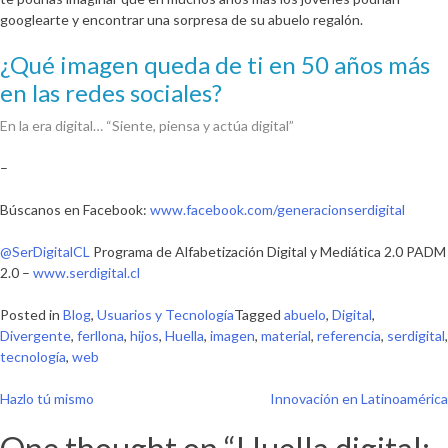
googlearte y encontrar una sorpresa de su abuelo regalón.
¿Qué imagen queda de ti en 50 años más
en las redes sociales?
En la era digital… “Siente, piensa y actúa digital”
–
Búscanos en Facebook:
www.facebook.com/generacionserdigital
@SerDigitalCL
Programa de Alfabetización Digital y Mediática 2.0 PADM
2.0 –
www.serdigital.cl
Posted in
Blog
,
Usuarios y Tecnología
Tagged
abuelo
,
Digital
,
Divergente
,
ferllona
,
hijos
,
Huella
,
imagen
,
material
,
referencia
,
serdigital
,
tecnología
,
web
Navegación
Hazlo tú mismo
Innovación en Latinoamérica
de