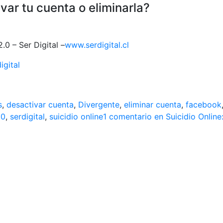
var tu cuenta o eliminarla?
0 – Ser Digital –
www.serdigital.cl
gital
s
,
desactivar cuenta
,
Divergente
,
eliminar cuenta
,
facebook
.0
,
serdigital
,
suicidio online
1 comentario
en Suicidio Online