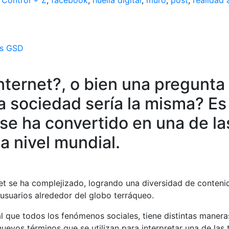
,
Control + Z
,
facebook
,
huella digital
,
muro
,
post
,
realidad 
es GSD
internet?, o bien una pregunta
La sociedad sería la misma? E
 se ha convertido en una de l
a nivel mundial.
rnet se ha complejizado, logrando una diversidad de conte
 usuarios alrededor del globo terráqueo.
al que todos los fenómenos sociales, tiene distintas maneras
uevos términos que se utilizan para interpretar una de las t