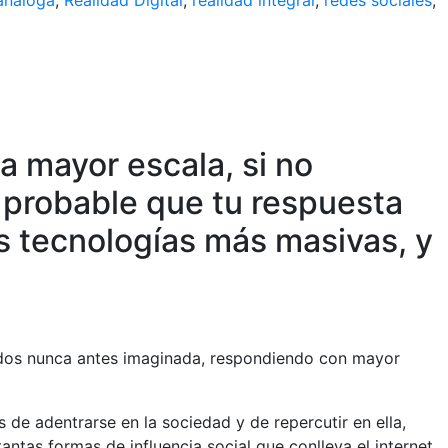
análoga
,
Realidad Digital
,
realidad integral
,
redes sociales
,
 a mayor escala, si no
s probable que tu respuesta
as tecnologías más masivas, y
nidos nunca antes imaginada, respondiendo con mayor
 de adentrarse en la sociedad y de repercutir en ella,
antas formas de influencia social que conlleva el internet.