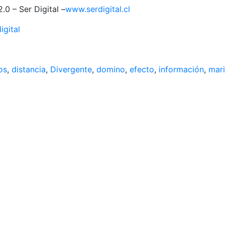
0 – Ser Digital –
www.serdigital.cl
gital
os
,
distancia
,
Divergente
,
domino
,
efecto
,
información
,
mar