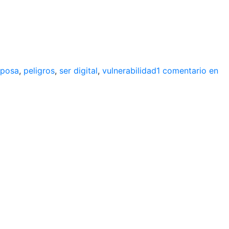
iposa
,
peligros
,
ser digital
,
vulnerabilidad
1 comentario
en