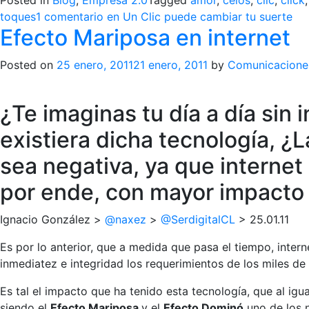
Posted in
Blog
,
Empresa 2.0
Tagged
amor
,
celos
,
clic
,
click
toques
1 comentario
en Un Clic puede cambiar tu suerte
Efecto Mariposa en internet
Posted on
25 enero, 2011
21 enero, 2011
by
Comunicacion
¿Te imaginas tu día a día sin 
existiera dicha tecnología, ¿
sea negativa, ya que internet
por ende, con mayor impacto 
Ignacio González >
@naxez
>
@SerdigitalCL
> 25.01.11
Es por lo anterior, que a medida que pasa el tiempo, inte
inmediatez e integridad los requerimientos de los miles de
Es tal el impacto que ha tenido esta tecnología, que al igu
siendo el
Efecto Mariposa
y el
Efecto Dominó
uno de los n