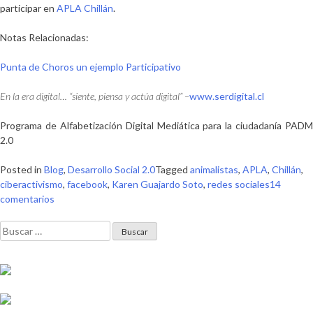
participar en
APLA Chillán
.
Notas Relacionadas:
Punta de Choros un ejemplo Participativo
En la era digital… “siente, piensa y actúa digital” –
www.serdigital.cl
Programa de Alfabetización Digital Mediática para la ciudadanía PADM
2.0
Posted in
Blog
,
Desarrollo Social 2.0
Tagged
animalistas
,
APLA
,
Chillán
,
ciberactivismo
,
facebook
,
Karen Guajardo Soto
,
redes sociales
14
en
comentarios
APLA
Buscar:
Chillán:
Activistas
por
los
Animales