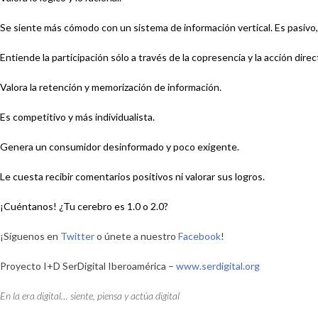
Se siente
más cómodo con un sistema de información vertical. Es pasivo,
Entiende
la participación sólo a través de la copresencia y la acción direc
Valora
la retención y memorización de información.
Es competitivo
y más individualista.
Genera un consumidor
desinformado y poco exigente.
Le cuesta recibir
comentarios positivos ni valorar sus logros.
¡Cuéntanos! ¿Tu cerebro es 1.0 o 2.0?
¡Síguenos en
Twitter
o únete a nuestro
Facebook
!
Proyecto I+D SerDigital Iberoamérica –
www.serdigital.org
En la era digital… siente, piensa y actúa digital