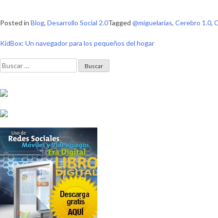
Posted in
Blog
,
Desarrollo Social 2.0
Tagged
@miguelarias
,
Cerebro 1.0
,
C
Navegación
KidBox: Un navegador para los pequeños del hogar
de
Buscar:
entradas