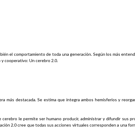
mbién el comportamiento de toda una generación. Según los más entendid
o y cooperativo:
Un cerebro 2.0.
era más destacada
. Se estima que integra ambos hemisferios y reorgani
e cerebro le permite ser humano producir, administrar y difundir sus p
ación 2.0 cree que todas sus acciones virtuales corresponden a una form