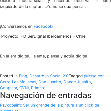
Quisiera mostrárselas y hacerlos observar el lado
izquierdo de la captura…Yo no se qué pensar.
¡Conversemos en
Facebook
!
Proyecto I+D SerDigital Iberoamérica – Chile
En la era digital… siente, piensa y actúa digital
Posted in
Blog
,
Desarrollo Social 2.0
Tagged
@itssoleon
,
Cerro Las Mollacas
,
Don Juanito
,
Donde Juanito
,
Googlear
,
OVNI
,
Primero
Navegación de entradas
Psykopaint: Ser un grande de la pintura a un click de