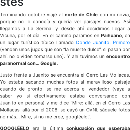
stes
Terminando octubre viajé al
norte de Chile
con mi novia
porque no lo conocía y quería ver paisajes nuevos. Así
llegamos a La Serena, y desde ahí decidimos llegar a
Vicuña, por el día. En el camino paramos en
Paihuano
, e
un lugar turístico típico llamado
Donde Juanito, Primer
(venden unos jugos que son “la muerte dulce”, si pasan por
ahí, no olviden tomarse uno). Y ahí tuvimos un
encuentro
paranormal con… Google.
Justo frente a Juanito se encuentra el Cerro Las Mollacas.
Yo estaba sacando muchas fotos al maravilloso paisaje
cuando de pronto, se me acerca el vendedor (vaya a
saber yo si efectivamente estaba conversando con
Juanito en persona) y me dice “Mire: allá, en el Cerro Las
Mollacas, allá por el 2008, se cayó un OVNI, sáquele fotos
no más… Mire, si no me cree, googléelo.”.
GOOGLÉELO
era la última
conjugación que esperab