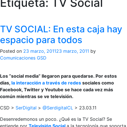
Etiqueta:
TV Social
TV SOCIAL: En esta caja hay
espacio para todos
Posted on
23 marzo, 2011
23 marzo, 2011
by
Comunicaciones GSD
Los “social media” llegaron para quedarse. Por estos
días,
la interacción a través de redes
sociales como
Facebook, Twitter y Youtube se hace cada vez más
común mientras se ve televisión.
CSD >
SerDigital
>
@SerdigitalCL
> 23.03.11
Desenredemonos un poco. ¿Qué es la TV Social? Se
entiende por
Televisión Social
a la tecnología que soporta