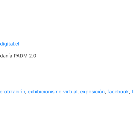
igital.cl
dadanía PADM 2.0
erotización
,
exhibicionismo virtual
,
exposición
,
facebook
,
f