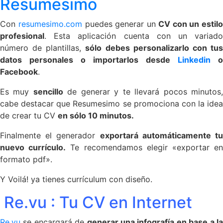
Resumesimo
Con
resumesimo.com
puedes generar un
CV con un estilo
profesional
. Esta aplicación cuenta con un variado
número de plantillas,
sólo debes personalizarlo con tu
datos personales o importarlos desde
Linkedin
o
Facebook
.
Es muy
sencillo
de generar y te llevará pocos minutos
cabe destacar que Resumesimo se promociona con la idea
de crear tu CV
en sólo 10 minutos.
Finalmente el generador
exportará automáticamente t
nuevo currículo.
Te recomendamos elegir «exportar e
formato pdf».
Y Voilá! ya tienes currículum con diseño.
Re.vu
: Tu CV en Internet
Re.vu
se encargará de
generar una infografía en base a l