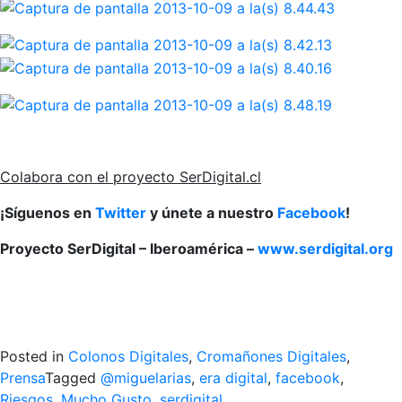
Colabora con el proyecto SerDigital.cl
¡Síguenos en
Twitter
y únete a nuestro
Facebook
!
Proyecto SerDigital – Iberoamérica –
www.serdigital.org
Posted in
Colonos Digitales
,
Cromañones Digitales
,
Prensa
Tagged
@miguelarias
,
era digital
,
facebook
,
Riesgos. Mucho Gusto
,
serdigital