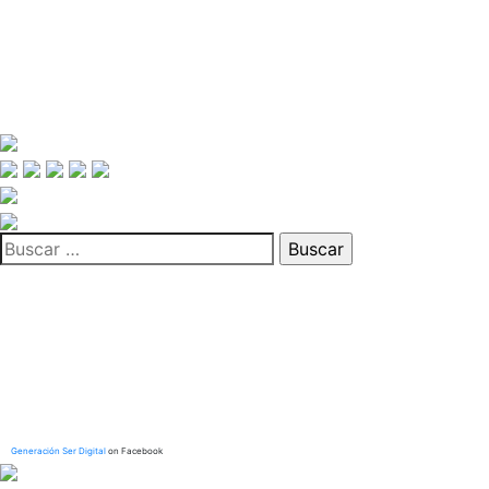
Buscar:
Generación Ser Digital
on Facebook