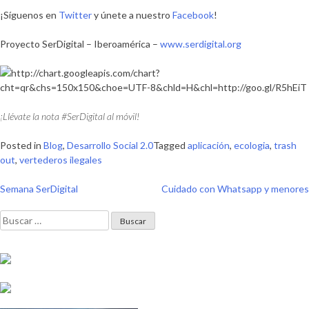
¡Síguenos en
Twitter
y únete a nuestro
Facebook
!
Proyecto SerDigital – Iberoamérica –
www.serdigital.org
¡Llévate la nota #SerDigital al móvil!
Posted in
Blog
,
Desarrollo Social 2.0
Tagged
aplicación
,
ecologia
,
trash
out
,
vertederos ilegales
Navegación
Semana SerDigital
Cuidado con Whatsapp y menores
de
Buscar:
entradas