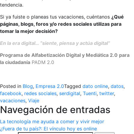
tendencia.
Si ya fuiste o planeas tus vacaciones, cuéntanos
¿Qué
páginas, blogs, foros y/o redes sociales utilizas para
tomar la mejor decisión?
En la era digital… “siente, piensa y actúa digital”
Programa de Alfabetización Digital y Mediática 2.0
para
la ciudadanía
PADM 2.0
>
Posted in
Blog
,
Empresa 2.0
Tagged
dato online
,
datos
,
facebook
,
redes sociales
,
serdigital
,
Tuenti
,
twitter
,
vacaciones
,
Viaje
Navegación de entradas
La tecnología me ayuda a comer y vivir mejor
¿Fuera de tu país?: El vínculo hoy es online