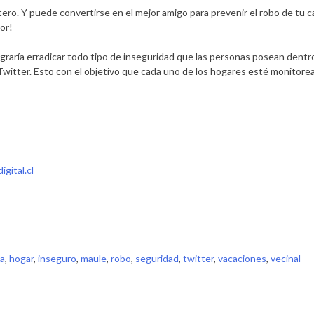
ro. Y puede convertirse en el mejor amigo para prevenir el robo de tu c
or!
graría erradicar todo tipo de inseguridad que las personas posean dentro
itter. Esto con el objetivo que cada uno de los hogares esté monitoreado 
gital.cl
na
,
hogar
,
inseguro
,
maule
,
robo
,
seguridad
,
twitter
,
vacaciones
,
vecinal