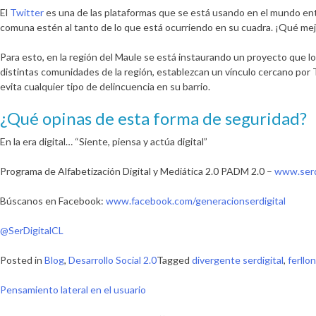
El
Twitter
es una de las plataformas que se está usando en el mundo ente
comuna estén al tanto de lo que está ocurriendo en su cuadra. ¡Qué mej
Para esto, en la región del Maule se está instaurando un proyecto que lo
distintas comunidades de la región, establezcan un vínculo cercano por Tw
evita cualquier tipo de delincuencia en su barrio.
¿Qué opinas de esta forma de seguridad?
En la era digital… “Siente, piensa y actúa digital”
Programa de Alfabetización Digital y Mediática 2.0 PADM 2.0 –
www.serdi
Búscanos en Facebook:
www.facebook.com/generacionserdigital
@SerDigitalCL
Posted in
Blog
,
Desarrollo Social 2.0
Tagged
divergente serdigital
,
ferllo
Navegación
Pensamiento lateral en el usuario