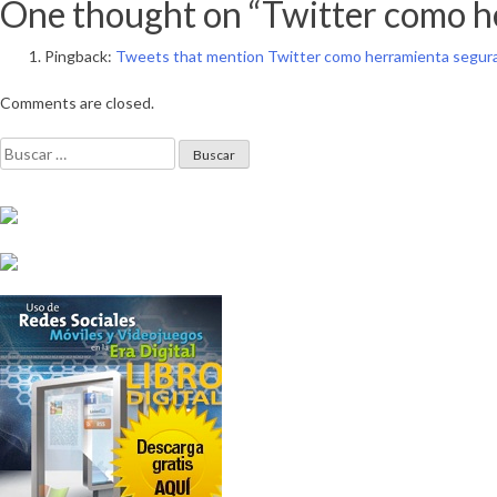
de
One thought on “
Twitter como h
entradas
Pingback:
Tweets that mention Twitter como herramienta segura
Comments are closed.
Buscar: