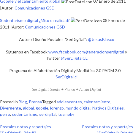
Google y el calentamiento global
07 Enero de 2011
|Autor:
Comunicaciones GSD
Sedentarismo digital ¿Mito o realidad?
08 Enero de
2011 |Autor:
Comunicaciones GSD
Autor / Diseño Postales “SerDigital”:
@JesusBlasco
Síguenos en Facebook
www.facebook.com/generacionserdigital
y
Twitter
@SerDigitalCL
Programa de Alfabetización Digital y Mediática 2.0 PADM 2.0 –
SerDigital.cl
SerDigital: Siente + Piensa + Actúa Digital
Posted in
Blog
,
Prensa
Tagged
adolescentes
,
calentamiento
,
Divergente
,
global
,
google
,
lorenzo
,
mundo digital
,
Nativos Digitales
,
perro
,
sedentarismo
,
serdigital
,
tusmoky
Navegación
Postales notas y reportajes
Postales notas y reportajes
“SerDigital”: Pág #2
“SerDigital”: Pág #4