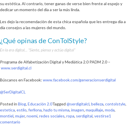
su estética. Al contrario, tener ganas de verse bien frente al espejo y
dedicar un momento del día a ser la más linda.
Les dejo la recomendación de esta chica española que les entrega día a
día consejos a las mujeres del mundo.
¿Qué opinas de ConTolStyle?
En la era digital… “Siente, piensa y actúa digital”
Programa de Alfabetización Digital y Mediática 2.0 PADM 2.0 –
www.serdigital.cl
Búscanos en Facebook:
www.facebook.com/generacionserdigital
@SerDigitalCL
Posted in
Blog
,
Educación 2.0
Tagged
@serdigitalcl
,
belleza
,
contolstyle
,
estetica
,
estilo
,
ferllona
,
hazlo tu misma
,
imagen
,
maquillaje
,
moda
,
montiel
,
mujer
,
noemi
,
redes sociales
,
ropa
,
serdigital
,
vestirse
1
en
comentario
Con