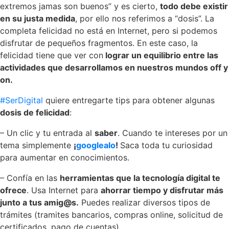
extremos jamas son buenos” y es cierto,
t
odo debe
existir
en
su
justa medida
, por ello nos referimos a “dosis”. La
completa felicidad no está en Internet, pero si podemos
disfrutar de pequeños fragmentos. En este caso, la
felicidad tiene que ver con
lograr un equilibrio entre las
actividades que desarrollamos
en nuestros mundos off y
on.
#SerDigital
quiere entregarte tips para obtener algunas
dosis de felicidad
:
– Un clic y tu entrada al
saber
. Cuando te intereses por un
tema simplemente
¡
googlealo
!
Saca toda tu curiosidad
para aumentar en conocimientos.
– Confía en las
herramientas que la tecnología digital te
ofrece
. Usa Internet para
ahorrar tiempo
y
disfrutar
más
junto a
tus amig@s.
Puedes realizar diversos tipos de
trámites (tramites bancarios, compras online, solicitud de
certificados, pago de cuentas) .