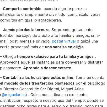
–
Comparte contenido
, cuando algo te parezca
interesante o simplemente divertido ¡comunícalo! verás
como tus amig@s lo agradecerán.
–
Jamás pierdas la ternura
¡Sorprende gratamente!
Escribe mensajes de afecto a tu familia y amigos; un e-
mail, post, mensaje privado,
postal virtual
o quizá una
carta provocará más de
una sonrisa en ell@s
.
– Otorga
tiempo exclusivo para tu familia y amigos
.
Aprovecha aquellas instancias para conversar y disfrutar
plenamente.
Aprende a desconectarte
.
–
Contabiliza las horas que estás online
. Toma en cuenta
el
modelo de los tres tercios
planteados por el psicólogo
y Director General de Ser Digital, Miguel Arias
(
@miguelarias
) . Quien nos indica una excelente
distribución respecto a nuestro uso del tiempo, donde se
destinan ocho horas para el estudio o trabajo, ocho para