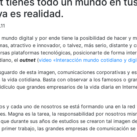
et tienes todo un mundo en tu
a es realidad.
11
mundo digital y por ende tiene la posibilidad de hacer y 
s, atractivo e innovador, o talvez, más serio, distante y cr
ersas plataformas tecnológicas, posicionarte de forma inte
diano, el
outnet
(
video «Interacción mundo cotidiano y digi
guardo de esta imagen, comunicaciones corporativas y estu
 la vida cotidiana. Basta con observar a los famosos o gra
 ridículo que grandes empresarios de la vida diaria en Inte
dos y cada uno de nosotros se está formando una en la red 
es. Magna es la tarea, la responsabilidad por nosotros mis
ue durante sus años de estudios se crearon tal imagen de t
 primer trabajo, las grandes empresas de comunicación se l