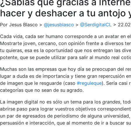
¿Sabías que gracias a Intern
hacer y deshacer a tu antojo y
Por Jesus Blasco >
@jesusblasco
>
@SerdigitalCL
> 22.02.
Cada vida, cada ser humano corresponde a un avatar en el 
Mostrarte joven, cercano, con opinión frente a diversos tema
tu quieras, esa es la oportunidad que nos entregan las div
potente, que se puede utilizar para salir al mundo real coti
Muchas son las empresas que hoy día se preocupan del res
lugar a duda es de importancia y tiene gran repercusión en
de imagen que le resguarde (caso
#reguleque
). Sería casi
categorías que no sean de su agrado.
La imagen digital no es sólo un tema para los
grandes
, to
abrirse paso para lograr vuestros objetivos correspondient
un par de egresados de periodismo de alguna universidad, q
persuasión e interacción, que al momento de ir a buscar su