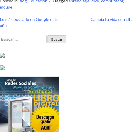
Posted in
Blog
,
Educación 2.0
Tagged
aprendizaje
,
click
,
computador
,
mouse
Navegación
Lo más buscado en Google este
Cambia tu vida con Lift
año
de
Buscar:
entradas