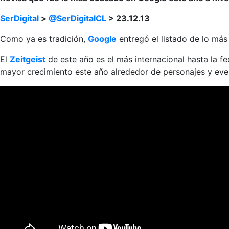
SerDigital
>
@SerDigitalCL
> 23.12.13
Como ya es tradición,
Google
entregó el listado de lo má
El
Zeitgeist
de este año es el más internacional hasta la f
mayor crecimiento este año alrededor de personajes y eve