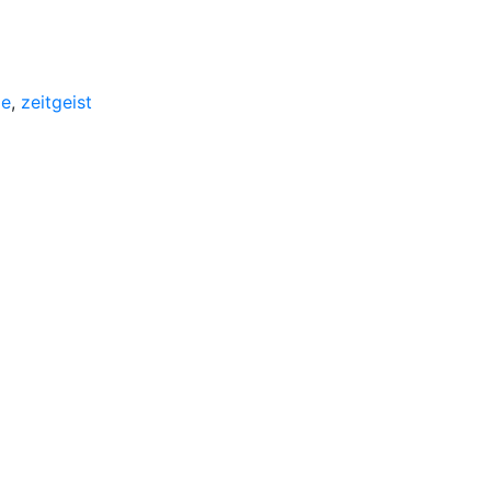
le
,
zeitgeist