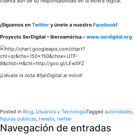
cuenta aún de su responsabilidad en la esfera digital.
¡Síguenos en
Twitter
y únete a nuestro
Facebook
!
Proyecto SerDigital – Iberoamérica –
www.serdigital.org
¡Llévate la nota #SerDigital al móvil!
Posted in
Blog
,
Usuarios y Tecnología
Tagged
autoridades
,
figuras públicas
,
tweets
,
twitter
Navegación de entradas