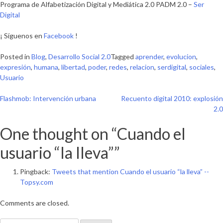
Programa de Alfabetización Digital y Mediática 2.0 PADM 2.0 –
Ser
Digital
¡ Síguenos en
Facebook
!
Posted in
Blog
,
Desarrollo Social 2.0
Tagged
aprender
,
evolucion
,
expresión
,
humana
,
libertad
,
poder
,
redes
,
relacion
,
serdigital
,
sociales
,
Usuario
Navegación
Flashmob: Intervención urbana
Recuento digital 2010: explosión
2.0
de
One thought on “
Cuando el
entradas
usuario “la lleva”
”
Pingback:
Tweets that mention Cuando el usuario “la lleva” --
Topsy.com
Comments are closed.