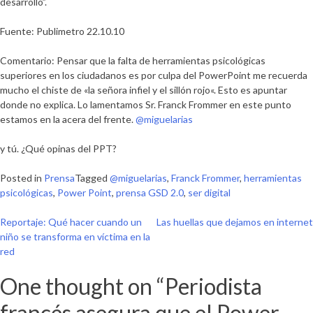
desarrollo”.
Fuente: Publimetro 22.10.10
Comentario: Pensar que la falta de herramientas psicológicas
superiores en los ciudadanos es por culpa del PowerPoint me recuerda
mucho el chiste de «
la señora infiel y el sillón rojo
«. Esto es apuntar
donde no explica. Lo lamentamos Sr.
Franck Frommer en este punto
estamos en la acera del frente.
@miguelarias
y tú. ¿Qué opinas del PPT?
Posted in
Prensa
Tagged
@miguelarias
,
Franck Frommer
,
herramientas
psicológicas
,
Power Point
,
prensa GSD 2.0
,
ser digital
Navegación
Reportaje: Qué hacer cuando un
Las huellas que dejamos en internet
niño se transforma en víctima en la
de
red
entradas
One thought on “
Periodista
francés asegura que el Power