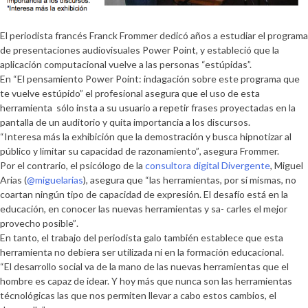
El periodista francés
Franck Frommer
dedicó años a estudiar el programa
de presentaciones audiovisuales Power Point, y estableció que la
aplicación computacional vuelve a las personas “estúpidas”.
En
“El pensamiento Power Point: indagación sobre este programa que
te vuelve estúpido”
el profesional asegura que el uso de esta
herramienta sólo insta a su usuario a repetir frases proyectadas en la
pantalla de un auditorio y quita importancia a los discursos.
“Interesa más la exhibición que la demostración y busca hipnotizar al
público y limitar su capacidad de razonamiento”
, asegura From­mer.
Por el contrario, el psicólogo de la
consultora digital Divergente
, Miguel
Arias (
@miguelarias
), asegura que
“las herramientas, por sí mismas, no
coartan ningún tipo de capacidad de expresión. El desafío está en la
educación, en conocer las nuevas herramientas y sa- carles el mejor
provecho posible”
.
En tanto, el trabajo del periodista galo también establece que esta
herramienta no debiera ser utilizada ni en la formación educacional.
“El desarrollo social va de la mano de las nuevas herramientas que el
hombre es capaz de idear. Y hoy más que nunca son las herramientas
técnológicas las que nos permiten llevar a cabo estos cambios, el