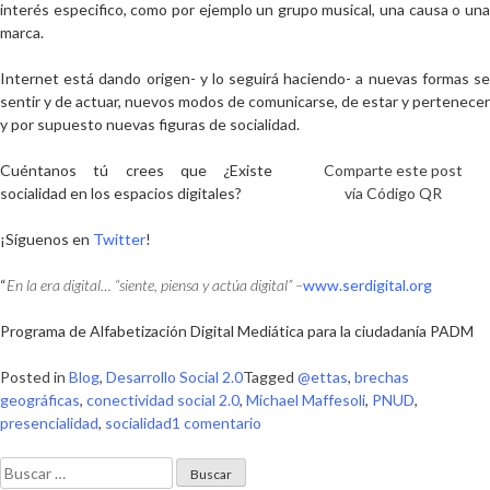
interés especifico, como por ejemplo un grupo musical, una causa o una
marca
.
Internet está dando origen- y lo seguirá haciendo- a
nuevas formas s
sentir y de actuar, nuevos modos de comunicarse, de estar y pertenecer
y por supuesto nuevas figuras de socialidad.
Cuéntanos
tú crees que ¿Existe
Comparte este post
socialidad en los espacios digitales?
vía Código QR
¡Síguenos en
Twitter
!
“
En la era digital… “siente, piensa y actúa digital” –
www.serdigital.org
Programa de Alfabetización Digital Mediática para la ciudadanía PADM
Posted in
Blog
,
Desarrollo Social 2.0
Tagged
@ettas
,
brechas
geográficas
,
conectividad social 2.0
,
Michael Maffesoli
,
PNUD
,
en
presencialidad
,
socialidad
1 comentario
Todos
Buscar:
juntos