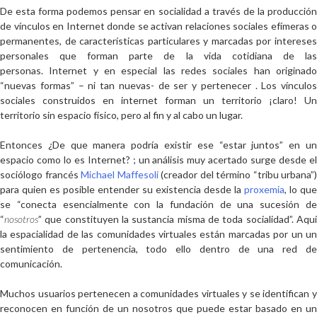
De esta forma podemos pensar en socialidad
a través de la producció
de vínculos en Internet donde se activan relaciones sociales
efímeras o
permanentes,
de características particulares y marcadas por intereses
personales que forman parte de la vida cotidiana de las
personas.
Internet y en especial las redes sociales han originad
“nuevas formas” – ni tan nuevas- de ser y pertenecer .
Los vínculos
sociales construidos en internet forman un territorio
¡claro! Un
territorio sin espacio físico, pero al fin y al cabo un lugar.
Entonces
¿De que manera podría existir ese “estar juntos” en un
espacio como lo es Internet?
; un análisis muy acertado surge desde e
sociólogo francés
Michael Maffesoli
(creador del término “tribu urbana”)
para quien es posible entender su existencia desde la
proxemia
, lo que
se
“conecta esencialmente con la fundación de una sucesión de
“
nosotros
” que constituyen la sustancia misma de toda socialidad”.
Aqu
la espacialidad de las comunidades virtuales están marcadas por un un
sentimiento de pertenencia, todo ello dentro de una red de
comunicación
.
Muchos usuarios pertenecen a comunidades virtuales y se identifican y
reconocen en función de un nosotros que puede estar basado en un