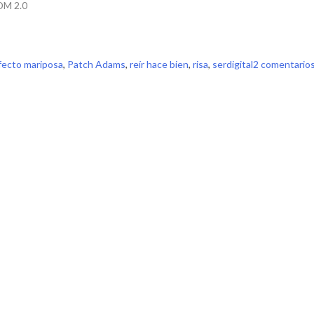
ADM 2.0
fecto mariposa
,
Patch Adams
,
reír hace bien
,
risa
,
serdigital
2 comentario