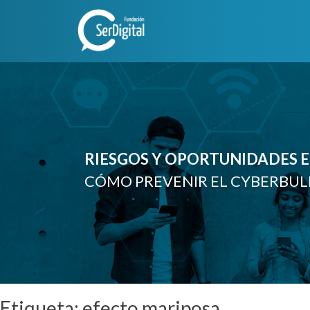
Skip
to
content
RIESGOS Y OPORTUNIDADES EN
CÓMO PREVENIR EL CYBERBUL
Etiqueta:
efecto mariposa