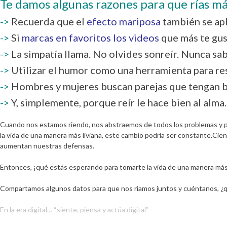
Te damos algunas razones para que rías má
->
Recuerda que el
efecto mariposa
también se apl
->
Si
marcas en favoritos los videos
que más te gus
->
La simpatía llama. No olvides sonreír. Nunca sa
->
Utilizar el humor como una herramienta para re
->
Hombres y mujeres buscan parejas que tengan 
->
Y, simplemente, porque reír le hace bien al alma.
Cuando nos estamos riendo, nos abstraemos de todos los problemas y p
la vida de una manera más liviana, este cambio podría ser constante.C
aumentan nuestras defensas.
Entonces, ¡qué estás esperando para tomarte la vida de una manera más re
Compartamos algunos datos para que nos riamos juntos y cuéntanos,
¿q
En la era digital… “siente, piensa y actúa digital”