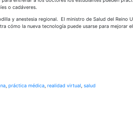
para entrenar a los doctores los estudiantes pueden practi
íes o cadáveres.
illa y anestesia regional. El ministro de Salud del Reino U
a cómo la nueva tecnología puede usarse para mejorar el 
ina
,
práctica médica
,
realidad virtual
,
salud