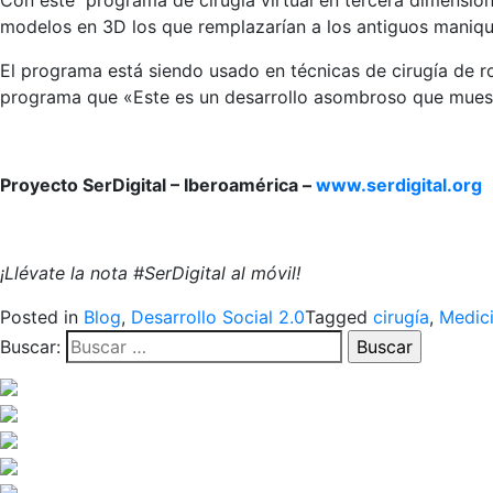
Con este programa de cirugía virtual en tercera dimensión 
modelos en 3D los que remplazarían a los antiguos maniqu
El programa está siendo usado en técnicas de cirugía de rod
programa que «Este es un desarrollo asombroso que muestr
Proyecto SerDigital – Iberoamérica –
www.serdigital.org
¡Llévate la nota #SerDigital al móvil!
Posted in
Blog
,
Desarrollo Social 2.0
Tagged
cirugía
,
Medic
Buscar: