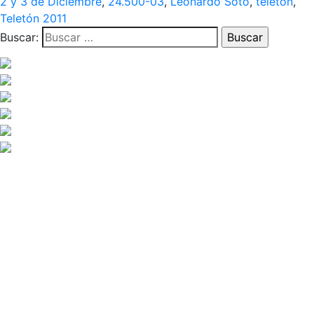
2 y 3 de Diciembre
,
24.500-03
,
Leonardo Soto
,
teleton
,
Teletón 2011
Buscar: