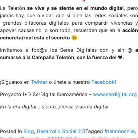
La Teletón
se vive y se siente en el mundo digital,
per
jamás hay que o
lvidar que si bien las redes sociales so
grandes bitácoras digitales para compartir vivencias y
apoyar causas no lo son todo, recuerden que en la
acción
concreta/real está el secreto 😉
Invitamos a tod@s los Seres Digitales con y sin @
a
sumarse a la Campaña Teletón, con la fuerza del ♥.
¡Síguenos en
Twitter
o únete a nuestro
Facebook
!
Proyecto I+D SerDigital Iberoamérica –
www.serdigital.org
En la era digital… siente, piensa y actúa digital
Posted in
Blog
,
Desarrollo Social 2.0
Tagged
#teletonchile
,