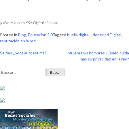
¡Llévate la nota #SerDigital al móvil!
Posted in
Blog
,
Educación 2.0
Tagged
huella digital
,
Identidad Digital
,
reputación en la red
Navegación
Selfies ¿poca autoestima?
Mujeres v/s hombres ¿Quién cuida
más su privacidad en la red?
de
Buscar:
entradas