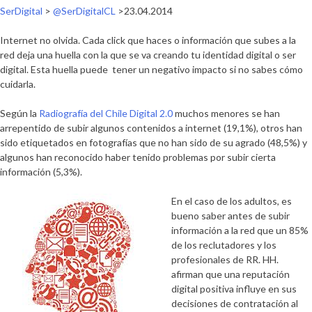
SerDigital
>
@SerDigitalCL
>23.04.2014
Internet no olvida. Cada click que haces o información que subes a la
red deja una huella con la que se va creando tu identidad digital o ser
digital. Esta huella puede tener un negativo impacto si no sabes cómo
cuidarla.
Según la
Radiografía del Chile Digital 2.0
muchos menores se han
arrepentido de subir algunos contenidos a internet (19,1%), otros han
sido etiquetados en fotografías que no han sido de su agrado (48,5%) y
algunos han reconocido haber tenido problemas por subir cierta
información (5,3%).
En el caso de los adultos, es
bueno saber antes de subir
información a la red que un
85%
de los reclutadores y los
profesionales de RR. HH
.
afirman que una reputación
digital positiva influye en sus
decisiones de contratación al