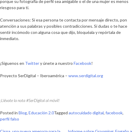
porque su fotografía de perfil sea amigable o el de una mujer es menos
riesgoso para ti.
Conversaciones
: Si esa persona te contacta por mensaje directo, pon
atención a sus palabras y posibles contradicciones. Si dudas o te hace
sentir incómodo con alguna cosa que dijo, bloquéala y repórtala de
inmediato.
¡Síguenos en
Twitter
y únete a nuestro
Facebook
!
Proyecto SerDigital – Iberoamérica –
www.serdigital.org
¡Llévate la nota #SerDigital al móvil!
Posted in
Blog
,
Educación 2.0
Tagged
autocuidado digital
,
facebook
,
perfil falso
Cispa, una nueva amenaza para la
Informe sobre Grooming: Engaño a