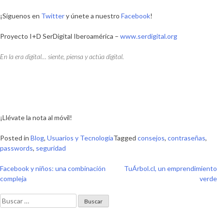
¡Síguenos en
Twitter
y únete a nuestro
Facebook
!
Proyecto I+D SerDigital Iberoamérica –
www.serdigital.org
En la era digital… siente, piensa y actúa digital.
¡Llévate la nota al móvil!
Posted in
Blog
,
Usuarios y Tecnología
Tagged
consejos
,
contraseñas
,
passwords
,
seguridad
Navegación
Facebook y niños: una combinación
TuÁrbol.cl, un emprendimiento
compleja
verde
de
Buscar:
entradas