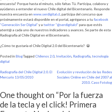
encuesta?
Porque hasta el minuto, sólo faltas Tú. Participa, colabora y
ayúdanos a entender el nuevo Chile digital del Bicentenario. Responde
nuestra encuesta en
www.serdigital.cl
, participa del concurso que
próximamente estará disponible en el portal, agréganos a tu
facebook
“Generación Ser Digital”
y a
twitter
“@serdigitalcl”
para que estés
atent@ a cada uno de nuestros indicadores y avances.
Se parte de esta
Radiografía al Chile Digital en el Bicentenario
.
¿Cómo te gustaría el Chile Digital 2.0 del Bicentenario? 😀
Posted in
Blog
Tagged
Chilenos 2.0
,
Invitación
,
Radiografía
,
tecnología
digital
Navegación
Radiografía del Chile Digital 2.0. El
Evolución y revolución de las Redes
Mercurio 13/05/2010
Sociales Online en Chile del 2007 al
de
2010. Caso Fotolog
entradas
One thought on “
Por la fuerza
de la tecla y el click! Primera