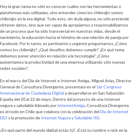
Hoy la gran tarea no sólo es conocer cuáles son las herramientas o
plataformas más utilizadas, sino entender cómo los chilen@s somos
chilen@s en la era digital. Todo esto, sin duda alguna, no sólo pretende
obtener datos, sino que ser capaz de apropiarnos y responsabilizarnos
de un proceso que ha sido transversal en nuestras vidas, desde el
nacimiento, la educación hasta el término de una relación de pareja por
Facebook. Por lo tanto, es pertinente y urgente preguntarnos
¿Cómo
somos los chilen@s? ¿Qué desafíos debemos cumplir? ¿En qué tema
debemos poner atención
en relación a la tecnología? ¿Cómo
aumentamos la productividad de una empresa utilizando sólo nuevas
redes sociales?
En el marco del Día de Internet e Internet Amiga.
, Miguel Arias, Director
General de Consultora Divergente, presentará en el
1er Congreso
Internacional de Ciudadanía Digital
a desarrollarse en San Sebastián-
España del 20 al 22 de mayo. Dentro del proyecto de una Internet
segura y saludable liderado por
InternetAmiga
, Consultora Divergente
es el nodo en Chile que colabora con la celebración del
Día de Internet
DDI
y la promoción de
Internet Segura y Saludable ISS
.
¿En qué parte del mundo digital estás tú? ¿Está tu nombre o nick en la