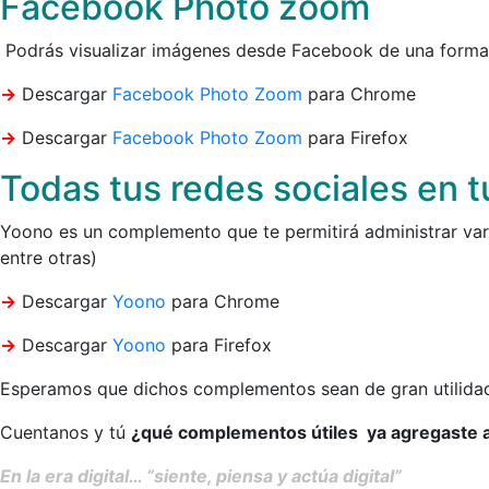
Facebook Photo zoom
Podrás visualizar imágenes desde Facebook de una forma 
->
Descargar
Facebook Photo Zoom
para Chrome
->
Descargar
Facebook Photo Zoom
para Firefox
Todas tus redes sociales en 
Yoono es un complemento que te permitirá administrar vari
entre otras)
->
Descargar
Yoono
para Chrome
->
Descargar
Yoono
para Firefox
Esperamos que dichos complementos sean de gran utilida
Cuentanos y tú
¿qué complementos útiles ya agregaste 
En la era digital… “siente, piensa y actúa digital”