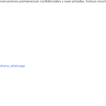
nversaciones permanezcan confidenciales y sean privadas. Incluso noso
phone
,
whatsapp