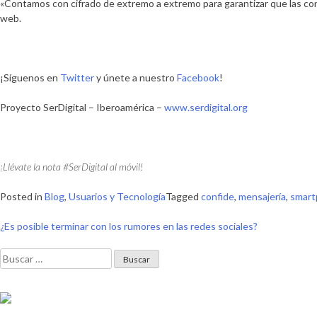
«Contamos con cifrado de extremo a extremo para garantizar que las co
web.
¡Síguenos en
Twitter
y únete a nuestro
Facebook
!
Proyecto SerDigital – Iberoamérica –
www.serdigital.org
¡Llévate la nota #SerDigital al móvil!
Posted in
Blog
,
Usuarios y Tecnología
Tagged
confide
,
mensajería
,
smart
Navegación
¿Es posible terminar con los rumores en las redes sociales?
de
Buscar:
entradas