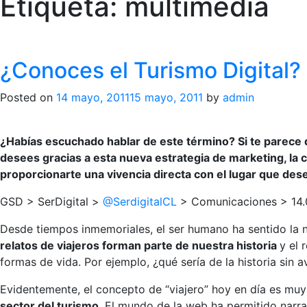
Etiqueta:
multimedia
¿Conoces el Turismo Digital?
Posted on
14 mayo, 2011
15 mayo, 2011
by
admin
¿Habías escuchado hablar de este término? Si te parece 
desees gracias a esta nueva estrategia de marketing, la c
proporcionarte una vivencia directa con el lugar que dese
GSD > SerDigital >
@SerdigitalCL
> Comunicaciones > 14.
Desde tiempos inmemoriales, el ser humano ha sentido la n
relatos de viajeros forman parte de nuestra historia
y el 
formas de vida. Por ejemplo, ¿qué sería de la historia sin
Evidentemente, el concepto de “viajero” hoy en día es muy
sector del turismo
. El mundo de la web ha permitido narra