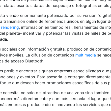
elatos escritos, datos de hospedaje o fotografías en blog
stá viendo enormemente potenciado por su versión “digital
la transmisión online de fenómenos únicos en algún lugar de
,
rendering
, información en tiempo real, herramientas de inte
el planeta- incentivar y potenciar las visitas de miles de 
zada
.
s sociales con información gratuita, producción de contenido
ivos móviles. La difusión de contenidos
multimedia
se hace 
os de acceso Bluetooth.
es posible encontrar algunas empresas especializadas que 
ociones y eventos. Esta asesoría la entregan directamente a
nfoque que deseen hacer promociones específicas de sus p
ue necesita, no sólo del atractivo de una zona sino también
 conocer más directamente y con más cercanía el lugar que 
y más empresas produciendo e innovando los servicios que 