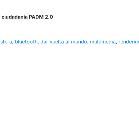
la ciudadanía PADM 2.0
sfera
,
bluetooth
,
dar vuelta al mundo
,
multimedia
,
renderin