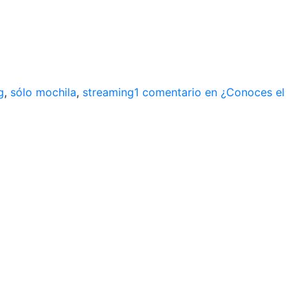
g
,
sólo mochila
,
streaming
1 comentario
en ¿Conoces el