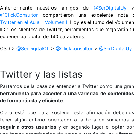
Anteriormente nuestros amigos de
@SerDigitalUy
@ClickConsultor
compartieron una excelente nota :
Twitter en el Aula – Volumen I
. Hoy es el turno del Volumen
II : “Los clientes” de Twitter, herramientas que mejorarán tu
experiencia digital de 140 caracteres.
CSD >
@SerDigitalCL
>
@Clickconsultor
>
@SerDigitalUy
Twitter y las listas
Partamos de la base de entender a Twitter como una gran
herramienta para acceder a una variedad de contenidos
de forma rápida y eficiente
.
Claro está que para sostener esta afirmación debemos
tener algún criterio orientador a la hora de sumarnos a
seguir a otros usuarios
y en segundo lugar el optar po
una buena organización de estos a través de las
«listas»