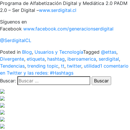
Programa de Alfabetización Digital y Mediática 2.0 PADM
2.0 – Ser Digital –
www.serdigital.cl
Síguenos en
Facebook
www.facebook.com/generacionserdigital
@SerdigitalCL
Posted in
Blog
,
Usuarios y Tecnología
Tagged
@ettas
,
Divergente
,
etiqueta
,
hashtag
,
iberoamerica
,
serdigital
,
Tendencias
,
trending topic
,
tt
,
twitter
,
utilidad
1 comentario
en Twitter y las redes: #Hashtags
Buscar: