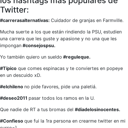
los hashtags más populares de
Twitter:
#carrerasalternativas:
Cuidador de granjas en Farmville.
Mucha suerte a los que están rindiendo la PSU, estudien
una carrera que les guste y apasione y no una que les
impongan
#consejospsu.
Yo también quiero un sueldo
#reguleque.
#Típico
que comes espinacas y te conviertes en popeye
en un descuido xD.
#elchileno
no pide favores, pide una paletiá.
#deseo2011
pasar todos los ramos en la U.
Que nadie de RT a tus bromas del
#diadelosinocentes.
#Confieso
que fui la 1ra persona en crearme twitter en mi
curso=].