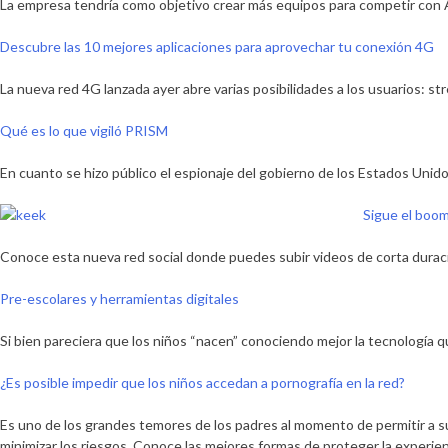
La empresa tendría como objetivo crear más equipos para competir con 
Descubre las 10 mejores aplicaciones para aprovechar tu conexión 4G
La nueva red 4G lanzada ayer abre varias posibilidades a los usuarios: st
Qué es lo que vigiló PRISM
En cuanto se hizo público el espionaje del gobierno de los Estados Uni
Sigue el boom
Conoce esta nueva red social donde puedes subir videos de corta duraci
Pre-escolares y herramientas digitales
Si bien pareciera que los niños “nacen” conociendo mejor la tecnología 
¿Es posible impedir que los niños accedan a pornografía en la red?
Es uno de los grandes temores de los padres al momento de permitir a sus
minimizar los riesgos. Conoce las mejores formas de proteger la experienc