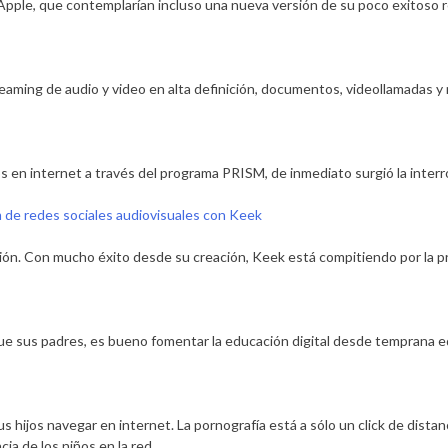
Apple, que contemplarían incluso una nueva versión de su poco exitoso
reaming de audio y video en alta definición, documentos, videollamadas y 
dos en internet a través del programa PRISM, de inmediato surgió la int
 de redes sociales audiovisuales con Keek
ón. Con mucho éxito desde su creación, Keek está compitiendo por la pr
que sus padres, es bueno fomentar la educación digital desde temprana ed
 hijos navegar en internet. La pornografía está a sólo un click de dista
ia de los niños en la red.